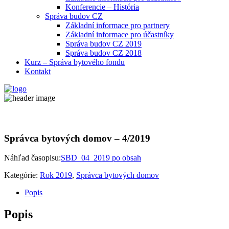
Konferencie – História
Správa budov CZ
Základní informace pro partnery
Základní informace pro účastníky
Správa budov CZ 2019
Správa budov CZ 2018
Kurz – Správa bytového fondu
Kontakt
Správca bytových domov – 4/2019
Náhľad časopisu:
SBD_04_2019 po obsah
Kategórie:
Rok 2019
,
Správca bytových domov
Popis
Popis