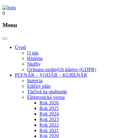
0
Menu
Úvod
O nás
História
Služby
Ochrana osobných údajov (GDPR)
PLYNÁR – VODÁR – KURENÁR
Inzercia
Edičný plán
Tlačivá na stiahnutie
Elektronická verzia
Rok 2026
Rok 2025
Rok 2024
Rok 2023
Rok 2022
Rok 2021
Rok 2020