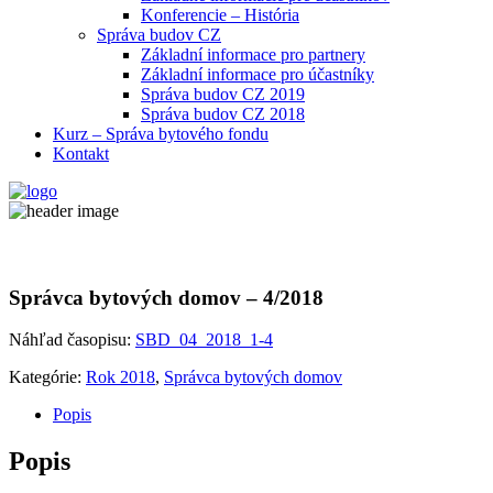
Konferencie – História
Správa budov CZ
Základní informace pro partnery
Základní informace pro účastníky
Správa budov CZ 2019
Správa budov CZ 2018
Kurz – Správa bytového fondu
Kontakt
Správca bytových domov – 4/2018
Náhľad časopisu:
SBD_04_2018_1-4
Kategórie:
Rok 2018
,
Správca bytových domov
Popis
Popis