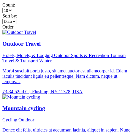
Count:
Sort by:
Order:
Outdoor Travel
Hotels, Motels, & Lodging
Outdoor
Sports & Recreation
Tourism
Travel & Transport
Winter
Morbi suscipit porta justo, sit amet auctor est ullamcorper id. Etiam
iaculis tincidunt ligula eu pellentesque. Nam dictum, neque ut
tempus…
73-34 52nd Ct, Flushing, NY 11378, USA
Mountain cycling
Cycling
Outdoor
Donec elit felis, ultricies at accumsan lacinia, aliquet in sapien. Nunc