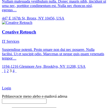
Nullam malesuada vestibulum nulla. Donec mauris nibh, tincidunt ut
urna nec, porttitor condimentum est. Nulla nec rhoncus nisl,
egestas…
447 E 167th St, Bronx, NY 10456, USA
Creative Retouch
IT Services
Suspendisse potenti. Proin ornare non dui nec posuere. Nulla
facilisi. Ut et suscipit odio. Maecenas ut neque quis quam venenatis
tempor…
1194-1216 Glenmore Ave, Brooklyn, NY 11208, USA
1
2
3
4
Login
Prihlasovacie meno alebo e-mailová adresa