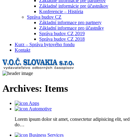
Základné informácie pre partnerov
Základné informácie pre účastníkov
Konferencie – História
Správa budov CZ
Základní informace pro partnery
Základní informace pro účastníky
Správa budov CZ 2019
Správa budov CZ 2018
Kurz – Správa bytového fondu
Kontakt
Archives:
Items
Apps
Automotive
Lorem ipsum dolor sit amet, consectetur adipisicing elit, sed
do…
Business Services