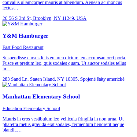
convallis ullamcorper mauris at bibendum. Aenean ac rhoncus
lectus…
26-56 S 3rd St, Brooklyn, NY 11249, USA
Y&M Hamburger
Fast Food
Restaurant
Suspendisse cursus felis eu arcu dictum, eu accumsan orci porta.
Fusce et pretium leo, quis sodales quam. Ut auctor sodales tellus
in…
283 Sand Ln, Staten Island, NY 10305, Spojené štáty americké
Manhattan Elementary School
Education
Elementary School
Mauris in eros vestibulum leo vehicula fringilla in non urna. Ut
pharetra metus gravida erat sodales, fermentum hendrerit neque
blandit.…