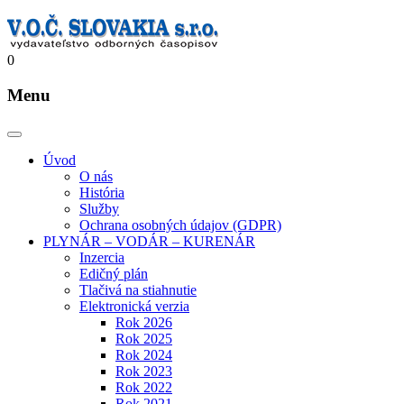
0
Menu
Úvod
O nás
História
Služby
Ochrana osobných údajov (GDPR)
PLYNÁR – VODÁR – KURENÁR
Inzercia
Edičný plán
Tlačivá na stiahnutie
Elektronická verzia
Rok 2026
Rok 2025
Rok 2024
Rok 2023
Rok 2022
Rok 2021