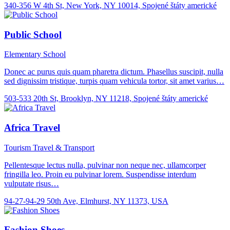
340-356 W 4th St, New York, NY 10014, Spojené štáty americké
Public School
Elementary School
Donec ac purus quis quam pharetra dictum. Phasellus suscipit, nulla
sed dignissim tristique, turpis quam vehicula tortor, sit amet varius…
503-533 20th St, Brooklyn, NY 11218, Spojené štáty americké
Africa Travel
Tourism
Travel & Transport
Pellentesque lectus nulla, pulvinar non neque nec, ullamcorper
fringilla leo. Proin eu pulvinar lorem. Suspendisse interdum
vulputate risus…
94-27-94-29 50th Ave, Elmhurst, NY 11373, USA
Fashion Shoes