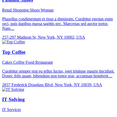
Retail Shopping
Shoes
Woman
Phasellus condimentum et risus a dignissim. Curabitur egestas enim
orci, quis dapibus massa sagittis nec. Maecenas sed auctor tortor.
Nam…
257-297 Madison St, New York, NY 10002, USA
Top Coffee
Cakes
Coffee
Food
Restaurant
Curabitur semper erat eu tellus luctus, eget tristique mauris tincidunt.
Donec felis quam, bibendum non tortor non, accumsan hendrerit…
2837 Frederick Douglass Blvd, New York, NY 10039, USA
IT Solving
IT Services