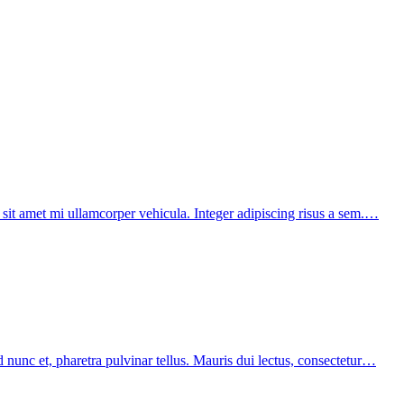
sit amet mi ullamcorper vehicula. Integer adipiscing risus a sem.…
 nunc et, pharetra pulvinar tellus. Mauris dui lectus, consectetur…