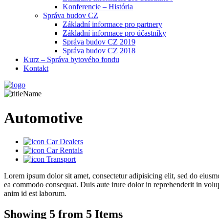
Konferencie – História
Správa budov CZ
Základní informace pro partnery
Základní informace pro účastníky
Správa budov CZ 2019
Správa budov CZ 2018
Kurz – Správa bytového fondu
Kontakt
Automotive
Car Dealers
Car Rentals
Transport
Lorem ipsum dolor sit amet, consectetur adipisicing elit, sed do eiusm
ea commodo consequat. Duis aute irure dolor in reprehenderit in volupta
anim id est laborum.
Showing 5 from 5 Items