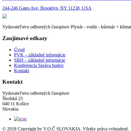
244-246 Gates Ave, Brooklyn, NY 11238, USA
Vydavateľstvo odborných časopisov Plynár - vodár - kúrenár + klima
Zaujímavé odkazy
Úvod
PVK – základné informácie
SBD – základné informácie
Konferencia Správa budov
Kontakt
Kontakt
Vydavateľstvo odborných časopisov
Školská 23
040 11 Košice
Slovakia
© 2018 Copyright by V.O.Č SLOVAKIA. Všetky práva vyhradené.