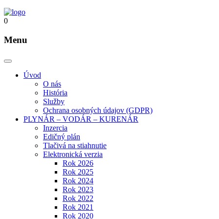
0
Menu
Úvod
O nás
História
Služby
Ochrana osobných údajov (GDPR)
PLYNÁR – VODÁR – KURENÁR
Inzercia
Edičný plán
Tlačivá na stiahnutie
Elektronická verzia
Rok 2026
Rok 2025
Rok 2024
Rok 2023
Rok 2022
Rok 2021
Rok 2020