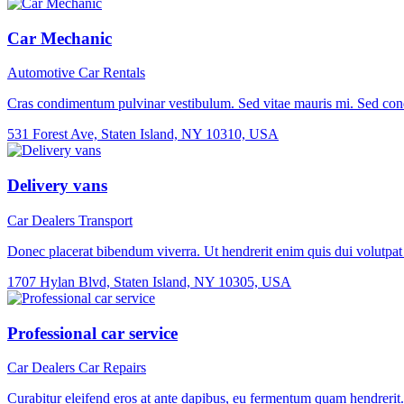
Car Mechanic
Automotive
Car Rentals
Cras condimentum pulvinar vestibulum. Sed vitae mauris mi. Sed cond
531 Forest Ave, Staten Island, NY 10310, USA
Delivery vans
Car Dealers
Transport
Donec placerat bibendum viverra. Ut hendrerit enim quis dui volutpat fe
1707 Hylan Blvd, Staten Island, NY 10305, USA
Professional car service
Car Dealers
Car Repairs
Curabitur eleifend eros at ante dapibus, eu fermentum quam hendrerit