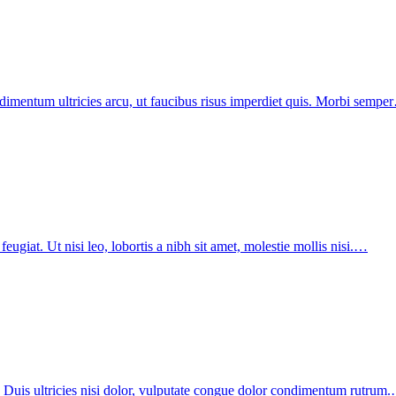
imentum ultricies arcu, ut faucibus risus imperdiet quis. Morbi sempe
ugiat. Ut nisi leo, lobortis a nibh sit amet, molestie mollis nisi.…
. Duis ultricies nisi dolor, vulputate congue dolor condimentum rutrum