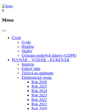
0
Menu
Úvod
O nás
História
Služby
Ochrana osobných údajov (GDPR)
PLYNÁR – VODÁR – KURENÁR
Inzercia
Edičný plán
Tlačivá na stiahnutie
Elektronická verzia
Rok 2026
Rok 2025
Rok 2024
Rok 2023
Rok 2022
Rok 2021
Rok 2020