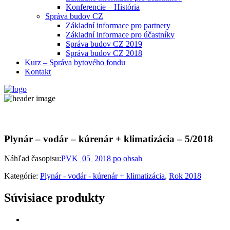
Konferencie – História
Správa budov CZ
Základní informace pro partnery
Základní informace pro účastníky
Správa budov CZ 2019
Správa budov CZ 2018
Kurz – Správa bytového fondu
Kontakt
Plynár – vodár – kúrenár + klimatizácia – 5/2018
Náhľad časopisu:
PVK_05_2018 po obsah
Kategórie:
Plynár - vodár - kúrenár + klimatizácia
,
Rok 2018
Súvisiace produkty