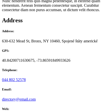
Nunc hendrerit felis quis magna pellentesque, in eleifend quam
elementum. Aenean fermentum consectetur suscipit. Curabitur
consectetur diam non purus accumsan, ut dictum velit rhoncus.
Address
Address:
630-632 Mead St, Bronx, NY 10460, Spojené štáty americké
GPS:
40.84200711630675, -73.86591849933626
Telephone:
044 802 52578
Email:
directory@email.com
Web: