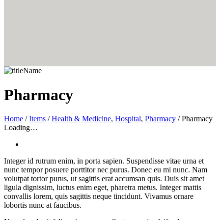
Pharmacy
Home
/
Items
/
Health & Medicine
,
Hospital
,
Pharmacy
/
Pharmacy
Loading…
Integer id rutrum enim, in porta sapien. Suspendisse vitae urna et
nunc tempor posuere porttitor nec purus. Donec eu mi nunc. Nam
volutpat tortor purus, ut sagittis erat accumsan quis. Duis sit amet
ligula dignissim, luctus enim eget, pharetra metus. Integer mattis
convallis lorem, quis sagittis neque tincidunt. Vivamus ornare
lobortis nunc at faucibus.