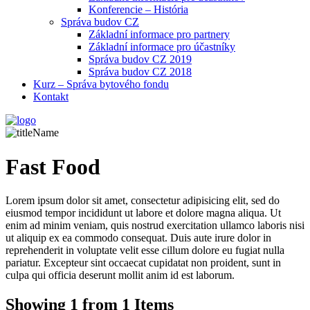
Konferencie – História
Správa budov CZ
Základní informace pro partnery
Základní informace pro účastníky
Správa budov CZ 2019
Správa budov CZ 2018
Kurz – Správa bytového fondu
Kontakt
Fast Food
Lorem ipsum dolor sit amet, consectetur adipisicing elit, sed do
eiusmod tempor incididunt ut labore et dolore magna aliqua. Ut
enim ad minim veniam, quis nostrud exercitation ullamco laboris nisi
ut aliquip ex ea commodo consequat. Duis aute irure dolor in
reprehenderit in voluptate velit esse cillum dolore eu fugiat nulla
pariatur. Excepteur sint occaecat cupidatat non proident, sunt in
culpa qui officia deserunt mollit anim id est laborum.
Showing 1 from 1 Items