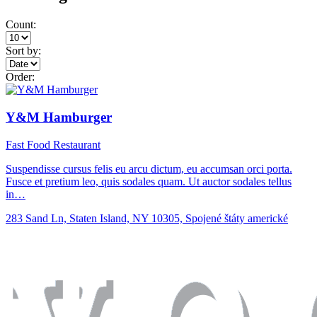
Count:
Sort by:
Order:
Y&M Hamburger
Fast Food
Restaurant
Suspendisse cursus felis eu arcu dictum, eu accumsan orci porta.
Fusce et pretium leo, quis sodales quam. Ut auctor sodales tellus
in…
283 Sand Ln, Staten Island, NY 10305, Spojené štáty americké