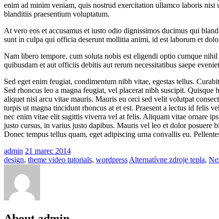
enim ad minim veniam, quis nostrud exercitation ullamco laboris nisi 
blanditiis praesentium voluptatum.
At vero eos et accusamus et iusto odio dignissimos ducimus qui blandit
sunt in culpa qui officia deserunt mollitia animi, id est laborum et dol
Nam libero tempore, cum soluta nobis est eligendi optio cumque nihi
quibusdam et aut officiis debitis aut rerum necessitatibus saepe evenie
Sed eget enim feugiat, condimentum nibh vitae, egestas tellus. Curabit
Sed rhoncus leo a magna feugiat, vel placerat nibh suscipit. Quisque he
aliquet nisl arcu vitae mauris. Mauris eu orci sed velit volutpat consect
turpis ut magna tincidunt rhoncus at et est. Praesent a lectus id felis 
nec enim vitae elit sagittis viverra vel at felis. Aliquam vitae ornare 
justo cursus, in varius justo dapibus. Mauris vel leo et dolor posuere b
Donec tempus tellus quam, eget adipiscing urna convallis eu. Pellente
admin
21
marec
2014
design
,
theme video tutorials
,
wordpress
Alternatívne zdroje tepla
,
Ne
About admin