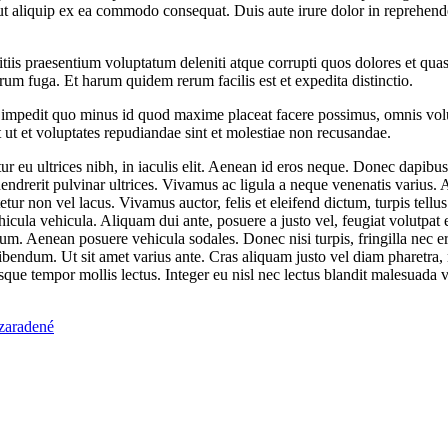
ut aliquip ex ea commodo consequat. Duis aute irure dolor in reprehend
iis praesentium voluptatum deleniti atque corrupti quos dolores et quas 
orum fuga. Et harum quidem rerum facilis est et expedita distinctio.
l impedit quo minus id quod maxime placeat facere possimus, omnis vo
t ut et voluptates repudiandae sint et molestiae non recusandae.
ur eu ultrices nibh, in iaculis elit. Aenean id eros neque. Donec dapibu
ndrerit pulvinar ultrices. Vivamus ac ligula a neque venenatis varius. Aen
etur non vel lacus. Vivamus auctor, felis et eleifend dictum, turpis tellu
vehicula vehicula. Aliquam dui ante, posuere a justo vel, feugiat volutpa
ipsum. Aenean posuere vehicula sodales. Donec nisi turpis, fringilla nec e
ibendum. Ut sit amet varius ante. Cras aliquam justo vel diam pharetra, n
sque tempor mollis lectus. Integer eu nisl nec lectus blandit malesuada
zaradené