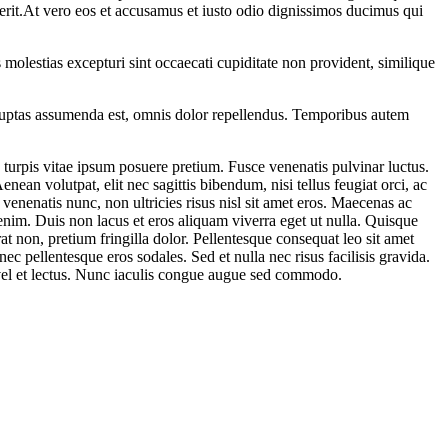
erit.At vero eos et accusamus et iusto odio dignissimos ducimus qui
molestias excepturi sint occaecati cupiditate non provident, similique
luptas assumenda est, omnis dolor repellendus. Temporibus autem
s turpis vitae ipsum posuere pretium. Fusce venenatis pulvinar luctus.
ean volutpat, elit nec sagittis bibendum, nisi tellus feugiat orci, ac
s venenatis nunc, non ultricies risus nisl sit amet eros. Maecenas ac
t enim. Duis non lacus et eros aliquam viverra eget ut nulla. Quisque
rat non, pretium fringilla dolor. Pellentesque consequat leo sit amet
ec pellentesque eros sodales. Sed et nulla nec risus facilisis gravida.
 vel et lectus. Nunc iaculis congue augue sed commodo.