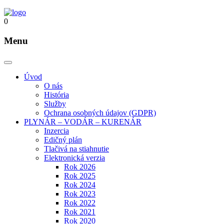
0
Menu
Úvod
O nás
História
Služby
Ochrana osobných údajov (GDPR)
PLYNÁR – VODÁR – KURENÁR
Inzercia
Edičný plán
Tlačivá na stiahnutie
Elektronická verzia
Rok 2026
Rok 2025
Rok 2024
Rok 2023
Rok 2022
Rok 2021
Rok 2020