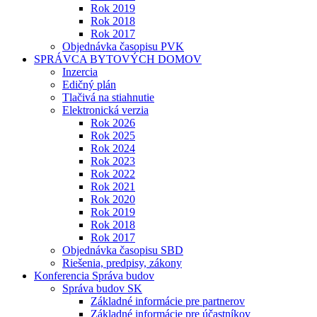
Rok 2019
Rok 2018
Rok 2017
Objednávka časopisu PVK
SPRÁVCA BYTOVÝCH DOMOV
Inzercia
Edičný plán
Tlačivá na stiahnutie
Elektronická verzia
Rok 2026
Rok 2025
Rok 2024
Rok 2023
Rok 2022
Rok 2021
Rok 2020
Rok 2019
Rok 2018
Rok 2017
Objednávka časopisu SBD
Riešenia, predpisy, zákony
Konferencia Správa budov
Správa budov SK
Základné informácie pre partnerov
Základné informácie pre účastníkov