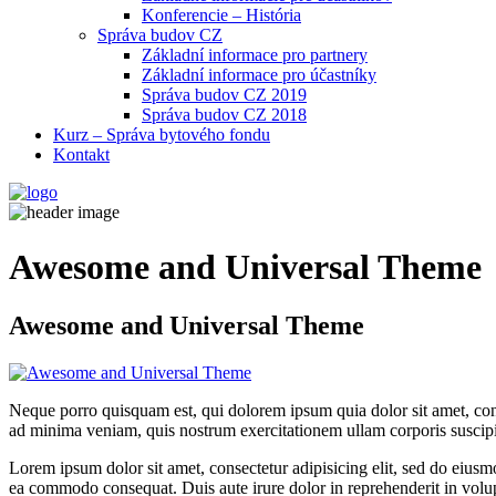
Konferencie – História
Správa budov CZ
Základní informace pro partnery
Základní informace pro účastníky
Správa budov CZ 2019
Správa budov CZ 2018
Kurz – Správa bytového fondu
Kontakt
Awesome and Universal Theme
Awesome and Universal Theme
Neque porro quisquam est, qui dolorem ipsum quia dolor sit amet, con
ad minima veniam, quis nostrum exercitationem ullam corporis suscipi
Lorem ipsum dolor sit amet, consectetur adipisicing elit, sed do eiusm
ea commodo consequat. Duis aute irure dolor in reprehenderit in volup